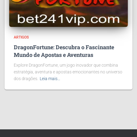
ARTIGOS
DragonFortune: Descubra o Fascinante
Mundo de Apostas e Aventuras
Explore DragonFortune, um jogo inovador que combina
estratégia, aventura e apostas emocionantes no universo
dos dragões.
Leia mais…