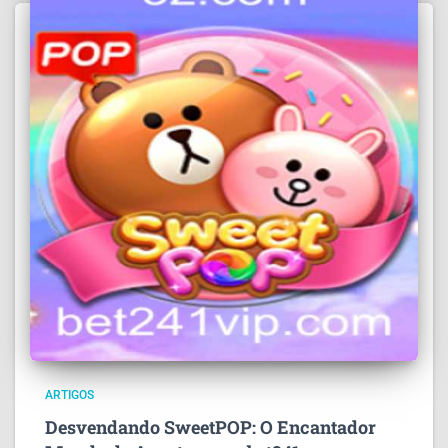
ARTIGOS
Desvendando SweetPOP: O Encantador