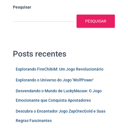
Pesquisar
PESQUISAR
Posts recentes
Explorando FireChibiM: Um Jogo Revolucionário
Explorando o Universo do Jogo 'WolfPower'
Desvendando o Mundo de LuckyMacaw: O Jogo
Emocionante que Conquista Apostadores
Descubra o Encantador Jogo ZapOtecGold e Suas
Regras Fascinantes