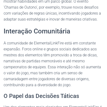
mostrar habilidades em um palco global. O evento
'Chamas de Outono', por exemplo, trouxe novos desafios
com variações de regras únicas, incentivando jogadores a
adaptar suas estratégias e inovar de maneiras criativas.
Interação Comunitária
A comunidade de ElementalLinkFire está em constante
expansão. Foros online e grupos sociais dedicados aos
mestres dos elementos têm promovido a troca de dicas,
narrativas de partidas memoráveis e até mesmo
campeonatos de equipes. Essa interação não só aumenta
o valor do jogo, mas também cria um senso de
camaradagem entre jogadores de diversas origens,
contribuindo para a diversidade do jogo.
O Papel das Decisões Táticas