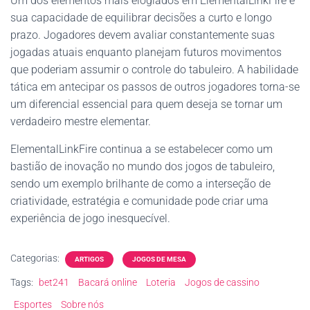
Um dos elementos mais elogiados em ElementalLinkFire é
sua capacidade de equilibrar decisões a curto e longo
prazo. Jogadores devem avaliar constantemente suas
jogadas atuais enquanto planejam futuros movimentos
que poderiam assumir o controle do tabuleiro. A habilidade
tática em antecipar os passos de outros jogadores torna-se
um diferencial essencial para quem deseja se tornar um
verdadeiro mestre elementar.
ElementalLinkFire continua a se estabelecer como um
bastião de inovação no mundo dos jogos de tabuleiro,
sendo um exemplo brilhante de como a interseção de
criatividade, estratégia e comunidade pode criar uma
experiência de jogo inesquecível.
Categorias:
ARTIGOS
JOGOS DE MESA
Tags:
bet241
Bacará online
Loteria
Jogos de cassino
Esportes
Sobre nós