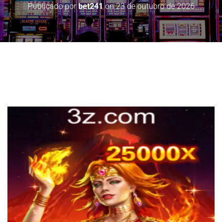
Publicado por
bet241
on
23 de outubro de 2026