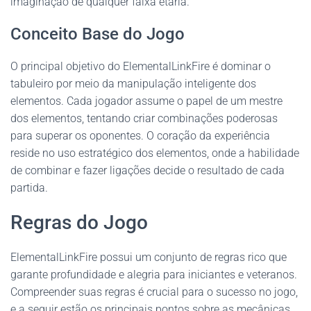
imaginação de qualquer faixa etária.
Conceito Base do Jogo
O principal objetivo do ElementalLinkFire é dominar o
tabuleiro por meio da manipulação inteligente dos
elementos. Cada jogador assume o papel de um mestre
dos elementos, tentando criar combinações poderosas
para superar os oponentes. O coração da experiência
reside no uso estratégico dos elementos, onde a habilidade
de combinar e fazer ligações decide o resultado de cada
partida.
Regras do Jogo
ElementalLinkFire possui um conjunto de regras rico que
garante profundidade e alegria para iniciantes e veteranos.
Compreender suas regras é crucial para o sucesso no jogo,
e a seguir estão os principais pontos sobre as mecânicas