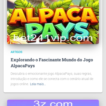
ARTIGOS
Explorando o Fascinante Mundo do Jogo
AlpacaPays
Descubra o emocionante jogo AlpacaPays, suas regras,
introdução e como ele se conecta com o cenário atual de
jogos online.
Leia mais…