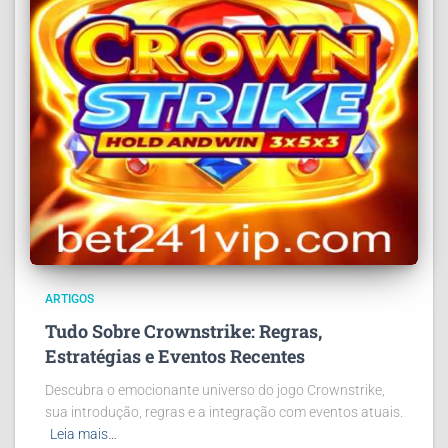
ARTIGOS
Tudo Sobre Crownstrike: Regras,
Estratégias e Eventos Recentes
Descubra o emocionante universo do jogo Crownstrike,
sua introdução, regras e a integração com eventos atuais.
Leia mais…