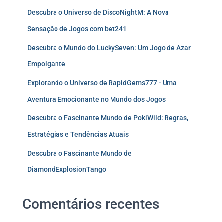
Descubra o Universo de DiscoNightM: A Nova
Sensação de Jogos com bet241
Descubra o Mundo do LuckySeven: Um Jogo de Azar
Empolgante
Explorando o Universo de RapidGems777 - Uma
Aventura Emocionante no Mundo dos Jogos
Descubra o Fascinante Mundo de PokiWild: Regras,
Estratégias e Tendências Atuais
Descubra o Fascinante Mundo de
DiamondExplosionTango
Comentários recentes