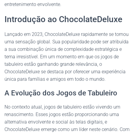
entretenimento envolvente.
Introdução ao ChocolateDeluxe
Lançado em 2023, ChocolateDeluxe rapidamente se tornou
uma sensação global. Sua popularidade pode ser atribuída
a sua combinação única de complexidade estratégica e
tema irresistível. Em um momento em que os jogos de
tabuleiro estão ganhando grande relevância, o
ChocolateDeluxe se destaca por oferecer uma experiência
única para famílias e amigos em todo o mundo.
A Evolução dos Jogos de Tabuleiro
No contexto atual, jogos de tabuleiro estão vivendo um
renascimento. Esses jogos estão proporcionando uma
alternativa envolvente e social às telas digitais, e
ChocolateDeluxe emerge como um líder neste cenário. Com