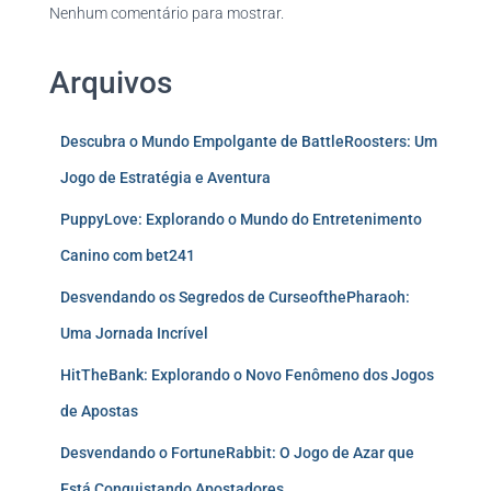
Nenhum comentário para mostrar.
Arquivos
Descubra o Mundo Empolgante de BattleRoosters: Um
Jogo de Estratégia e Aventura
PuppyLove: Explorando o Mundo do Entretenimento
Canino com bet241
Desvendando os Segredos de CurseofthePharaoh:
Uma Jornada Incrível
HitTheBank: Explorando o Novo Fenômeno dos Jogos
de Apostas
Desvendando o FortuneRabbit: O Jogo de Azar que
Está Conquistando Apostadores