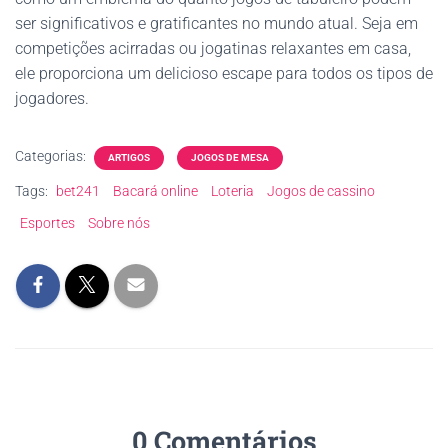
ser significativos e gratificantes no mundo atual. Seja em
competições acirradas ou jogatinas relaxantes em casa,
ele proporciona um delicioso escape para todos os tipos de
jogadores.
Categorias:
ARTIGOS
JOGOS DE MESA
Tags:
bet241
Bacará online
Loteria
Jogos de cassino
Esportes
Sobre nós
0 Comentários