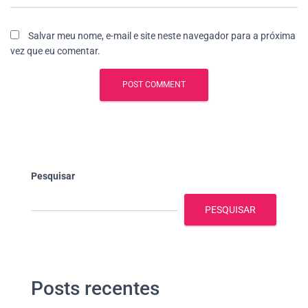
Salvar meu nome, e-mail e site neste navegador para a próxima
vez que eu comentar.
Pesquisar
PESQUISAR
Posts recentes