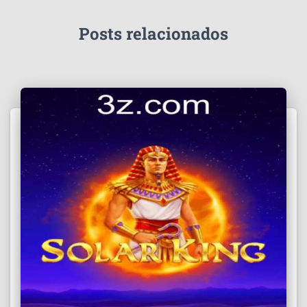
Posts relacionados