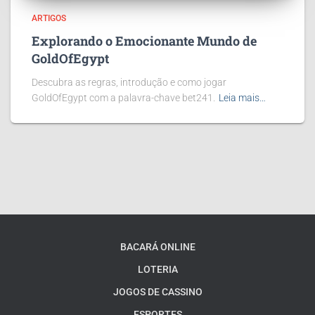
ARTIGOS
Explorando o Emocionante Mundo de
GoldOfEgypt
Descubra as regras, introdução e como jogar
GoldOfEgypt com a palavra-chave bet241.
Leia mais…
BACARÁ ONLINE
LOTERIA
JOGOS DE CASSINO
ESPORTES