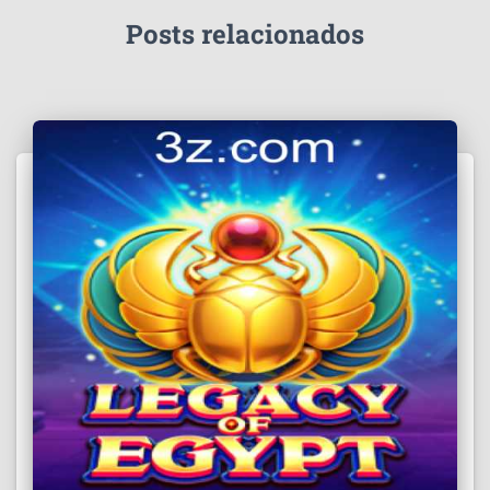
Posts relacionados