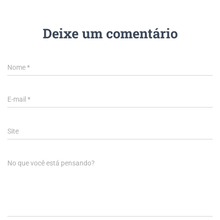
Deixe um comentário
Nome
*
E-mail
*
Site
No que você está pensando?