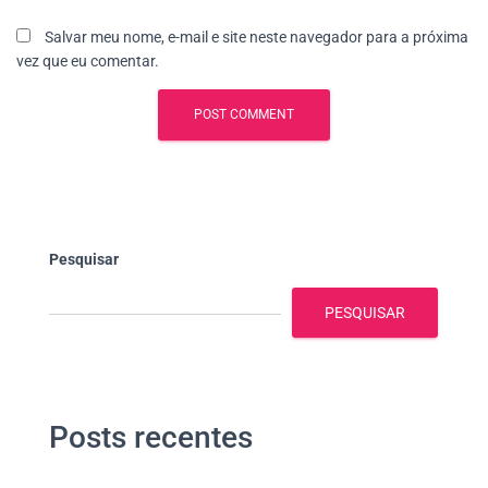
Salvar meu nome, e-mail e site neste navegador para a próxima
vez que eu comentar.
Pesquisar
PESQUISAR
Posts recentes