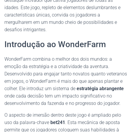
destaque inovador que cativa jogadores de todas as
idades. Este jogo, repleto de elementos deslumbrantes e
características únicas, convida os jogadores a
mergulharem em um mundo cheio de possibilidades e
desafios intrigantes.
Introdução ao WonderFarm
WonderFarm combina o melhor dos dois mundos: a
emoção da estratégia e a criatividade da aventura.
Desenvolvido para engajar tanto novatos quanto veteranos
em jogos, o WonderFarm é mais do que apenas plantar e
colher. Ele introduz um sistema de
estratégia abrangente
onde cada decisão tem um impacto significativo no
desenvolvimento da fazenda e no progresso do jogador.
O aspecto de imersão dentro deste jogo é ampliado pelo
uso da palavra-chave
bet241
. Esta mecânica de aposta
permite que os jogadores coloquem suas habilidades à