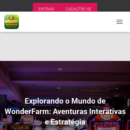
ENTRAR
CADASTRE-SE
A
L
T
E
R
N
A
R
N
A
V
E
G
A
Explorando o Mundo de
Ç
Ã
WonderFarm: Aventuras Interativas
O
e Estratégia