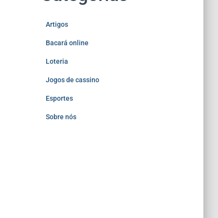
Artigos
Bacará online
Loteria
Jogos de cassino
Esportes
Sobre nós