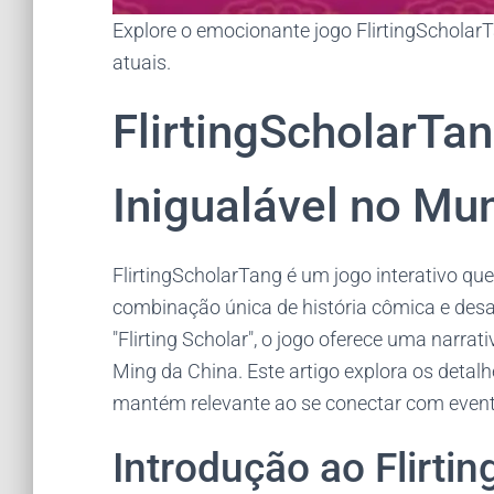
Explore o emocionante jogo FlirtingScholar
atuais.
FlirtingScholarTa
Inigualável no Mu
FlirtingScholarTang é um jogo interativo qu
combinação única de história cômica e desaf
"Flirting Scholar", o jogo oferece uma narrat
Ming da China. Este artigo explora os detalh
mantém relevante ao se conectar com event
Introdução ao Flirti