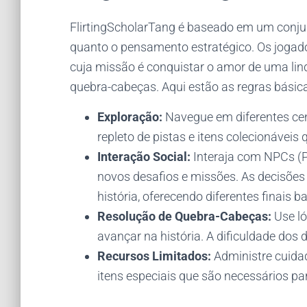
FlirtingScholarTang é baseado em um conjun
quanto o pensamento estratégico. Os jogad
cuja missão é conquistar o amor de uma li
quebra-cabeças. Aqui estão as regras básic
Exploração:
Navegue em diferentes cen
repleto de pistas e itens colecionávei
Interação Social:
Interaja com NPCs (
novos desafios e missões. As decisões
história, oferecendo diferentes finais 
Resolução de Quebra-Cabeças:
Use ló
avançar na história. A dificuldade dos
Recursos Limitados:
Administre cuida
itens especiais que são necessários pa