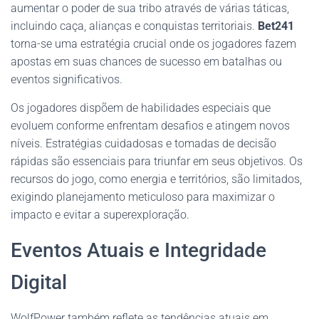
aumentar o poder de sua tribo através de várias táticas,
incluindo caça, alianças e conquistas territoriais.
Bet241
torna-se uma estratégia crucial onde os jogadores fazem
apostas em suas chances de sucesso em batalhas ou
eventos significativos.
Os jogadores dispõem de habilidades especiais que
evoluem conforme enfrentam desafios e atingem novos
níveis. Estratégias cuidadosas e tomadas de decisão
rápidas são essenciais para triunfar em seus objetivos. Os
recursos do jogo, como energia e territórios, são limitados,
exigindo planejamento meticuloso para maximizar o
impacto e evitar a superexploração.
Eventos Atuais e Integridade
Digital
WolfPower também reflete as tendências atuais em