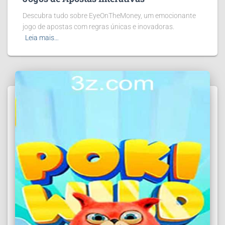
Descubra tudo sobre EyeOnTheMoney, um emocionante
jogo de apostas com regras únicas e inovadoras.
Leia mais…