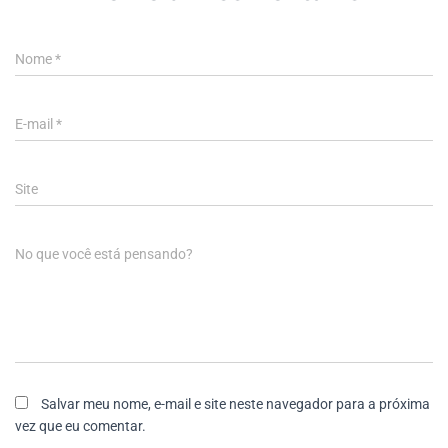
Nome
*
E-mail
*
Site
No que você está pensando?
Salvar meu nome, e-mail e site neste navegador para a próxima
vez que eu comentar.