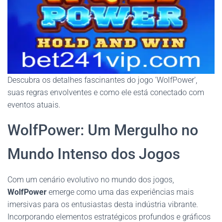
Descubra os detalhes fascinantes do jogo 'WolfPower',
suas regras envolventes e como ele está conectado com
eventos atuais.
WolfPower: Um Mergulho no
Mundo Intenso dos Jogos
Com um cenário evolutivo no mundo dos jogos,
WolfPower
emerge como uma das experiências mais
imersivas para os entusiastas desta indústria vibrante.
Incorporando elementos estratégicos profundos e gráficos