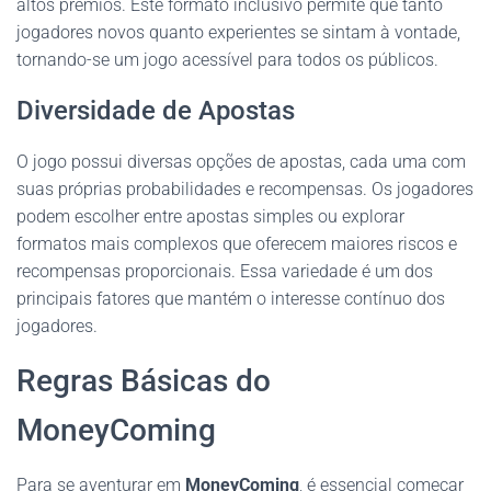
altos prêmios. Este formato inclusivo permite que tanto
jogadores novos quanto experientes se sintam à vontade,
tornando-se um jogo acessível para todos os públicos.
Diversidade de Apostas
O jogo possui diversas opções de apostas, cada uma com
suas próprias probabilidades e recompensas. Os jogadores
podem escolher entre apostas simples ou explorar
formatos mais complexos que oferecem maiores riscos e
recompensas proporcionais. Essa variedade é um dos
principais fatores que mantém o interesse contínuo dos
jogadores.
Regras Básicas do
MoneyComing
Para se aventurar em
MoneyComing
, é essencial começar