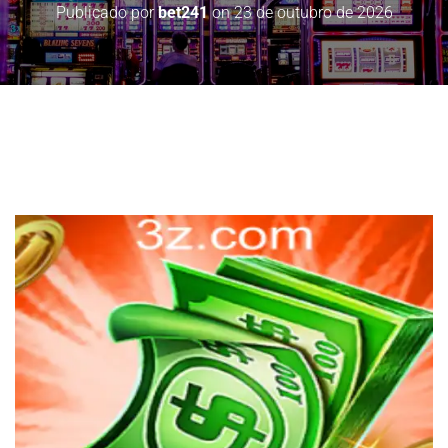
Publicado por
bet241
on
23 de outubro de 2026