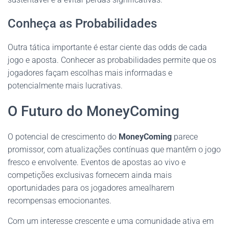
Conheça as Probabilidades
Outra tática importante é estar ciente das odds de cada
jogo e aposta. Conhecer as probabilidades permite que os
jogadores façam escolhas mais informadas e
potencialmente mais lucrativas.
O Futuro do MoneyComing
O potencial de crescimento do
MoneyComing
parece
promissor, com atualizações contínuas que mantêm o jogo
fresco e envolvente. Eventos de apostas ao vivo e
competições exclusivas fornecem ainda mais
oportunidades para os jogadores amealharem
recompensas emocionantes.
Com um interesse crescente e uma comunidade ativa em