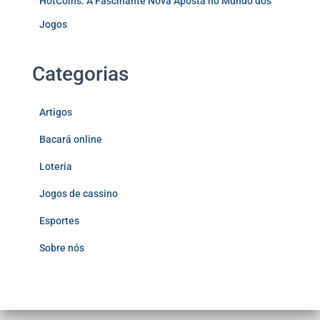
HotCoins: A Fascinante Nova Aposta no Mundo dos
Jogos
Categorias
Artigos
Bacará online
Loteria
Jogos de cassino
Esportes
Sobre nós