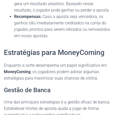
gera um resultado aleatório. Baseado nesse
resultado, o jogador pode ganhar ou perder a aposta.
Recompensas:
Caso a aposta seja vencedora, os
ganhos são imediatamente creditados na conta do
jogador, prontos para serem retirados ou reinvestidos
em novas apostas.
Estratégias para MoneyComing
Enquanto a sorte desempenha um papel significativo em
MoneyComing
, os jogadores podem adotar algumas
estratégias para maximizar suas chances de vitória.
Gestão de Banca
Uma das principais estratégias é a gestão eficaz de banca.
Estabelecer limites de aposta ajuda a jogar de forma
sustentável e a evitar perdas significativas.