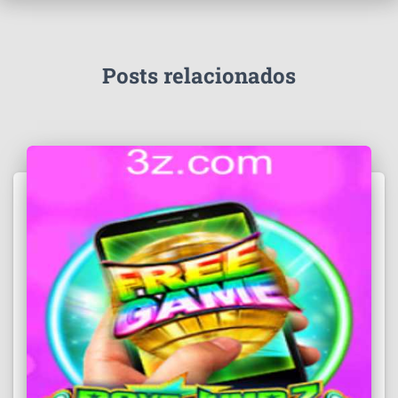
Posts relacionados