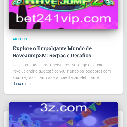
ARTIGOS
Explore o Empolgante Mundo de
RaveJump2M: Regras e Desafios
Descubra tudo sobre RaveJump2M, o jogo de arcade
revolucionário que está conquistando os jogadores com
suas regras dinâmicas e ambientação eletrizante.
Leia mais…