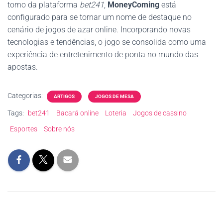
torno da plataforma
bet241
,
MoneyComing
está
configurado para se tornar um nome de destaque no
cenário de jogos de azar online. Incorporando novas
tecnologias e tendências, o jogo se consolida como uma
experiência de entretenimento de ponta no mundo das
apostas.
Categorias:
ARTIGOS
JOGOS DE MESA
Tags:
bet241
Bacará online
Loteria
Jogos de cassino
Esportes
Sobre nós