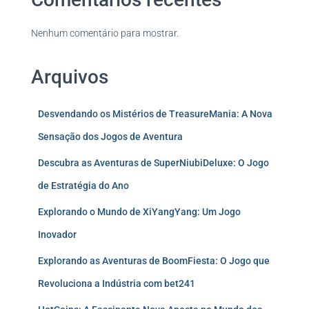
Nenhum comentário para mostrar.
Arquivos
Desvendando os Mistérios de TreasureMania: A Nova
Sensação dos Jogos de Aventura
Descubra as Aventuras de SuperNiubiDeluxe: O Jogo
de Estratégia do Ano
Explorando o Mundo de XiYangYang: Um Jogo
Inovador
Explorando as Aventuras de BoomFiesta: O Jogo que
Revoluciona a Indústria com bet241